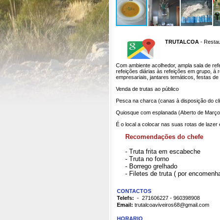
TRUTALCOA
- Restau
Com ambiente acolhedor, ampla sala de ref
refeições diárias às refeições em grupo, á
empresariais, jantares temáticos, festas de 
Venda de trutas ao público
Pesca na charca (canas à disposição do cli
Quiosque com esplanada (Aberto de Março 
É o local a colocar nas suas rotas de lazer 
Recomendações do chefe
- Truta frita em escabeche
- Truta no forno
- Borrego grelhado
- Filetes de truta ( por encomenha
CONT
ACTOS
Telefs:
- 271606227 - 960398908
Email:
trutalcoaviveiros68@gmail.com
HORARIO