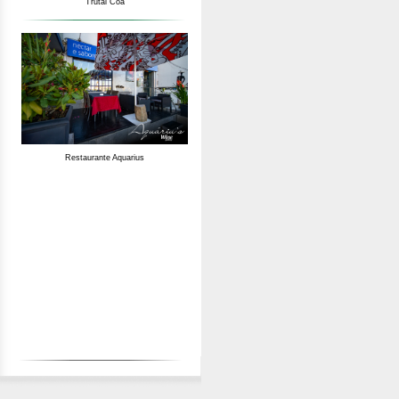
Trutal Coa
Restaurante Aquarius