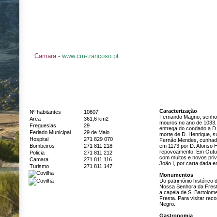
Camara -
www.cm-trancoso.pt
Caracterização
Nº habitantes
10807
Fernando Magno, senhor
Area
361,6 km2
mouros no ano de 1033.
Freguesias
29
entrega do condado a D.
Feriado Municipal
29 de Maio
morte de D. Henrique, 
Hospital
271 829 070
Fernão Mendes, cunhado 
Bombeiros
271 811 218
em 1173 por D. Afonso H
repovoamento. Em Outubr
Policia
271 811 212
com muitos e novos pri
Camara
271 811 116
João I, por carta dada 
Turismo
271 811 147
Monumentos
Do património histórico 
Nossa Senhora da Fresta,
a capela de S. Bartolome
Fresta. Para visitar re
Negro.
Gastronomia