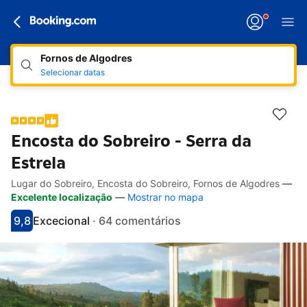
Fornos de Algodres
Selecionar datas
Encosta do Sobreiro - Serra da
Estrela
Lugar do Sobreiro, Encosta do Sobreiro, Fornos de Algodres
—
Hiperligações de acessibilidade
Ir para a descrição
Ir para as comodidades
Ir para os quartos
Ir para as condições
Excelente localização
—
Mostrar no mapa
9,8
Excecional
·
64 comentários
Pontuado com 9.8
Avaliado como excecional