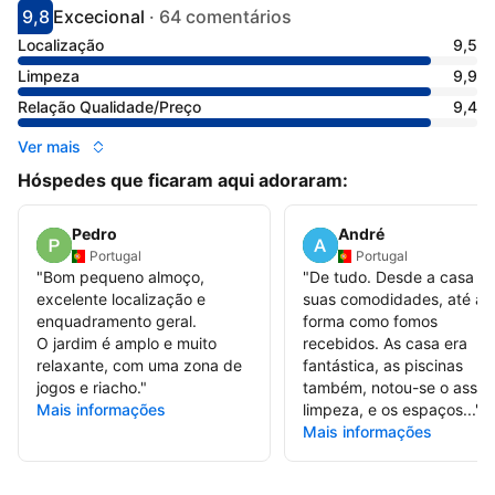
9,8
Excecional
·
64 comentários
Pontuado com 9.8
Avaliado como excecional
Localização
9,5
Limpeza
9,9
Relação Qualidade/Preço
9,4
Ver mais
Hóspedes que ficaram aqui adoraram:
Pedro
André
Portugal
Portugal
"
Bom pequeno almoço,
"
De tudo. Desde a casa e 
excelente localização e
suas comodidades, até à
enquadramento geral.
forma como fomos
O jardim é amplo e muito
recebidos. As casa era
relaxante, com uma zona de
fantástica, as piscinas
jogos e riacho.
"
também, notou-se o assei
Mais informações
limpeza, e os espaços...
"
Mais informações