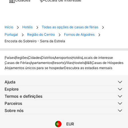
Início
Hotéis
Todas as opções de casas de férias
Portugal
Região do Centro
Fornos de Algodres
Encosta do Sobreiro - Serra da Estrela
Países
Regiões
Cidades
Distritos
Aeroportos
Hotéis
Locais de interesse
Casas de Férias
Apartamentos
Resorts
Villas
Hostels
B&B
Casas de Hóspedes
Alojamentos únicos para se hospedar
Descubra as estadias mensais
Ajuda
Explore
Termos e definições
Parceiros
Sobre nós
EUR
Selecione o seu idioma
Selecione a sua moeda