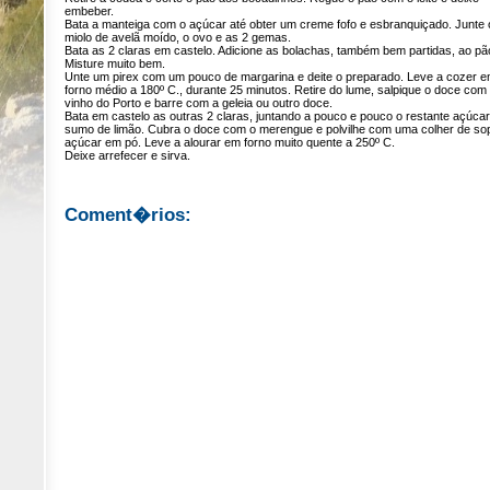
embeber.
Bata a manteiga com o açúcar até obter um creme fofo e esbranquiçado. Junte 
miolo de avelã moído, o ovo e as 2 gemas.
Bata as 2 claras em castelo. Adicione as bolachas, também bem partidas, ao pã
Misture muito bem.
Unte um pirex com um pouco de margarina e deite o preparado. Leve a cozer 
forno médio a 180º C., durante 25 minutos. Retire do lume, salpique o doce com
vinho do Porto e barre com a geleia ou outro doce.
Bata em castelo as outras 2 claras, juntando a pouco e pouco o restante açúcar
sumo de limão. Cubra o doce com o merengue e polvilhe com uma colher de so
açúcar em pó. Leve a alourar em forno muito quente a 250º C.
Deixe arrefecer e sirva.
Coment�rios: