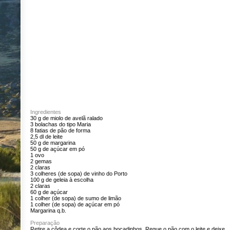
Ingredientes
30 g de miolo de avelã ralado
3 bolachas do tipo Maria
8 fatias de pão de forma
2,5 dl de leite
50 g de margarina
50 g de açúcar em pó
1 ovo
2 gemas
2 claras
3 colheres (de sopa) de vinho do Porto
100 g de geleia à escolha
2 claras
60 g de açúcar
1 colher (de sopa) de sumo de limão
1 colher (de sopa) de açúcar em pó
Margarina q.b.
Preparação
Retire a côdea e corte o pão aos bocadinhos. Regue o pão com o leite e deixe