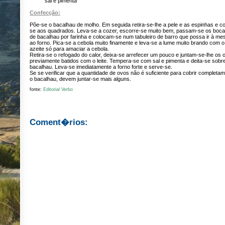
sal e pimenta
Confecção:
Põe-se o bacalhau de molho. Em seguida retira-se-lhe a pele e as espinhas e co
se aos quadrados. Leva-se a cozer, escorre-se muito bem, passam-se os boc
de bacalhau por farinha e colocam-se num tabuleiro de barro que possa ir à me
ao forno. Pica-se a cebola muito finamente e leva-se a lume muito brando com o
azeite só para amaciar a cebola.
Retira-se o refogado do calor, deixa-se arrefecer um pouco e juntam-se-lhe os 
previamente batidos com o leite. Tempera-se com sal e pimenta e deita-se sobr
bacalhau. Leva-se imediatamente a forno forte e serve-se.
Se se verificar que a quantidade de ovos não é suficiente para cobrir completa
o bacalhau, devem juntar-se mais alguns.
fonte:
Editorial Verbo
Coment�rios: