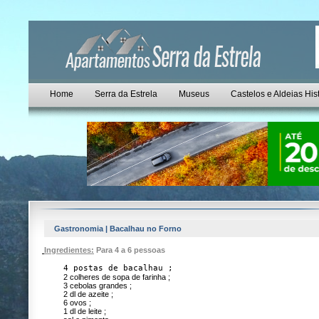
Home
Serra da Estrela
Museus
Castelos e Aldeias His
Gastronomia | Bacalhau no Forno
Ingredientes:
Para 4 a 6 pessoas
4 postas de bacalhau ;
2 colheres de sopa de farinha ;
3 cebolas grandes ;
2 dl de azeite ;
6 ovos ;
1 dl de leite ;