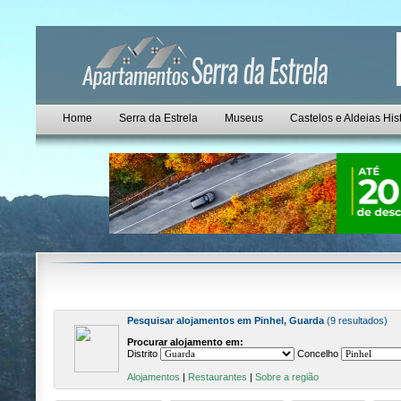
Home
Serra da Estrela
Museus
Castelos e Aldeias His
Pesquisar alojamentos em Pinhel, Guarda
(9 resultados)
Procurar alojamento em:
Distrito
Concelho
Alojamentos
|
Restaurantes
|
Sobre a região